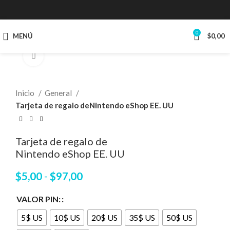
0
MENÚ
$
0,00
Clic para ampliar
Inicio
General
Tarjeta de regalo deNintendo eShop EE. UU
Tarjeta de regalo de
Nintendo eShop EE. UU
$
5,00
-
$
97,00
VALOR PIN:
5$ US
10$ US
20$ US
35$ US
50$ US