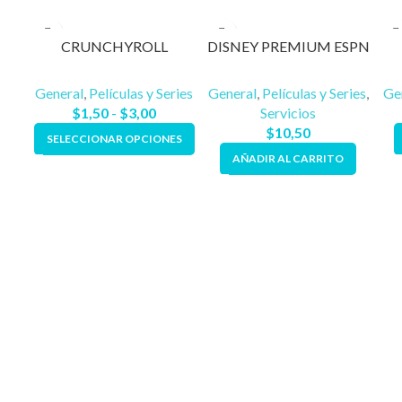
CRUNCHYROLL
DISNEY PREMIUM ESPN
General
,
Películas y Series
General
,
Películas y Series
,
Ge
$
1,50
-
$
3,00
Servicios
$
10,50
SELECCIONAR OPCIONES
AÑADIR AL CARRITO