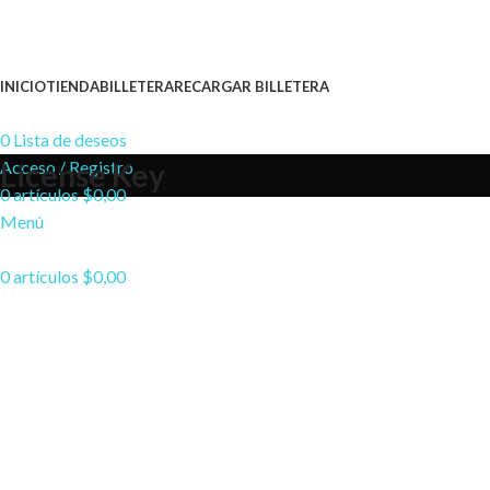
INICIO
TIENDA
BILLETERA
RECARGAR BILLETERA
0
Lista de deseos
Acceso / Registro
License Key
0
artículos
$
0,00
Menú
0
artículos
$
0,00